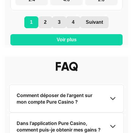
Southampton
Dessiner
Brighton &
Hove Albion
2.4
4.6
2.6
1
2
3
4
Suivant
Voir plus
FAQ
Comment déposer de l'argent sur
mon compte Pure Casino ?