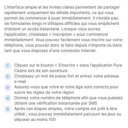
commencer à jouer à vos jeux de casino préférés, car le
processus d'inscription peut être terminé en quelques clics sur
Android ou iOS.
L'interface simple et les invites claires permettent de partager
rapidement uniquement les détails importants, ce qui vous
permet de commencer à jouer immédiatement. Il n’existe pas
de formulaires longs ni d’étapes difficiles qui vous empêchent
d’obtenir un accès instantané. Lorsque vous ouvrez
l'application, choisissez « Inscription » pour commencer
immédiatement. Vous pouvez facilement vous inscrire sur votre
téléphone, vous pouvez donc le faire depuis n'importe où dans
tant que vous disposez d'une connexion Internet.
Cliquez sur le bouton « S'inscrire » dans l'application Pure
Casino lors de son ouverture
Choisissez un mot de passe fort et entrez votre adresse
e-mail
Assurez-vous que votre et votre âge sont corrects pour
suivre les règles de votre région
Donnez votre numéro de téléphone afin que vous puissiez
obtenir une vérification instantanée par SMS