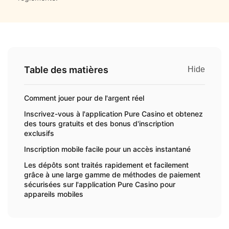
Table des matières
Hide
Comment jouer pour de l'argent réel
Inscrivez-vous à l'application Pure Casino et obtenez
des tours gratuits et des bonus d'inscription
exclusifs
Inscription mobile facile pour un accès instantané
Les dépôts sont traités rapidement et facilement
grâce à une large gamme de méthodes de paiement
sécurisées sur l'application Pure Casino pour
appareils mobiles
Vous pouvez obtenir vos gains depuis l'application
Pure Casino avec des retraits ultra-rapides et des