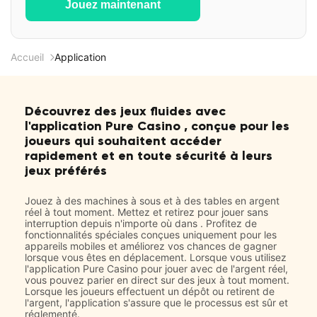
Jouez maintenant
Accueil
Application
Découvrez des jeux fluides avec
l'application Pure Casino , conçue pour les
joueurs qui souhaitent accéder
rapidement et en toute sécurité à leurs
jeux préférés
Jouez à des machines à sous et à des tables en argent
réel à tout moment. Mettez et retirez pour jouer sans
interruption depuis n'importe où dans . Profitez de
fonctionnalités spéciales conçues uniquement pour les
appareils mobiles et améliorez vos chances de gagner
lorsque vous êtes en déplacement. Lorsque vous utilisez
l'application Pure Casino pour jouer avec de l'argent réel,
vous pouvez parier en direct sur des jeux à tout moment.
Lorsque les joueurs effectuent un dépôt ou retirent de
l'argent, l'application s'assure que le processus est sûr et
réglementé.