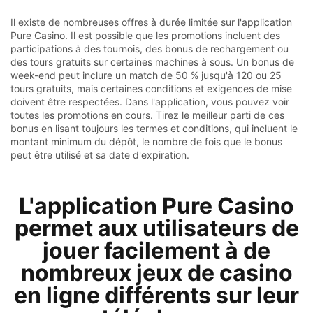
êtes invité en fonction de votre activité et du volume de vos
paris. Vous recevrez un e-mail ou une invitation intégrée à
l'application vous informant de vos nouveaux droits dès que
vous serez éligible.
Il existe de nombreuses offres à durée limitée sur l'application
Pure Casino. Il est possible que les promotions incluent des
participations à des tournois, des bonus de rechargement ou
des tours gratuits sur certaines machines à sous. Un bonus de
week-end peut inclure un match de 50 % jusqu'à 120 ou 25
tours gratuits, mais certaines conditions et exigences de mise
doivent être respectées. Dans l'application, vous pouvez voir
toutes les promotions en cours. Tirez le meilleur parti de ces
bonus en lisant toujours les termes et conditions, qui incluent le
montant minimum du dépôt, le nombre de fois que le bonus
peut être utilisé et sa date d'expiration.
L'application Pure Casino
permet aux utilisateurs de
jouer facilement à de