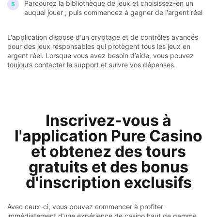
Parcourez la bibliothèque de jeux et choisissez-en un
auquel jouer ; puis commencez à gagner de l'argent réel
L'application dispose d'un cryptage et de contrôles avancés
pour des jeux responsables qui protègent tous les jeux en
argent réel. Lorsque vous avez besoin d’aide, vous pouvez
toujours contacter le support et suivre vos dépenses.
Inscrivez-vous à
l'application Pure Casino
et obtenez des tours
gratuits et des bonus
d'inscription exclusifs
Avec ceux-ci, vous pouvez commencer à profiter
immédiatement d’une expérience de casino haut de gamme.