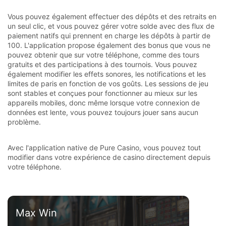
du compte. Vous pouvez facilement vous repérer sur le site
grâce au menu du bas, qui vous donne un accès rapide aux
catégories populaires, au caissier et à l'assistance par chat en
direct.
Vous pouvez également effectuer des dépôts et des retraits en
un seul clic, et vous pouvez gérer votre solde avec des flux de
paiement natifs qui prennent en charge les dépôts à partir de
100. L'application propose également des bonus que vous ne
pouvez obtenir que sur votre téléphone, comme des tours
gratuits et des participations à des tournois. Vous pouvez
également modifier les effets sonores, les notifications et les
limites de paris en fonction de vos goûts. Les sessions de jeu
sont stables et conçues pour fonctionner au mieux sur les
appareils mobiles, donc même lorsque votre connexion de
données est lente, vous pouvez toujours jouer sans aucun
problème.
Avec l'application native de Pure Casino, vous pouvez tout
modifier dans votre expérience de casino directement depuis
votre téléphone.