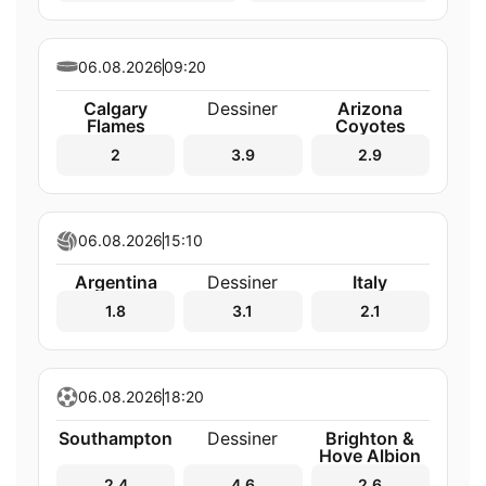
Simona Halep
Victoria Azarenka
1.85
1.95
06.08.2026
09:20
Calgary
Dessiner
Arizona
Flames
Coyotes
2
3.9
2.9
06.08.2026
15:10
Argentina
Dessiner
Italy
1.8
3.1
2.1
06.08.2026
18:20