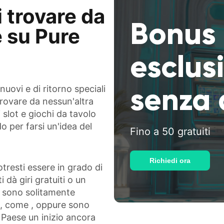
 trovare da
Bonus
e su Pure
esclus
senza 
nuovi e di ritorno speciali
rovare da nessun'altra
slot e giochi da tavolo
o per farsi un'idea del
Fino a 50 gratuiti
Richiedi ora
otresti essere in grado di
dà giri gratuiti o un
e sono solitamente
ee, come , oppure sono
 Paese un inizio ancora