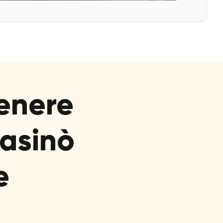
tenere
casinò
e