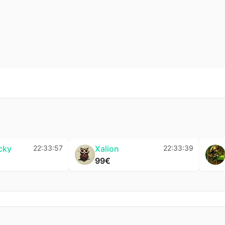
ivo
cky
22:33:57
Xalion
22:33:39
99€