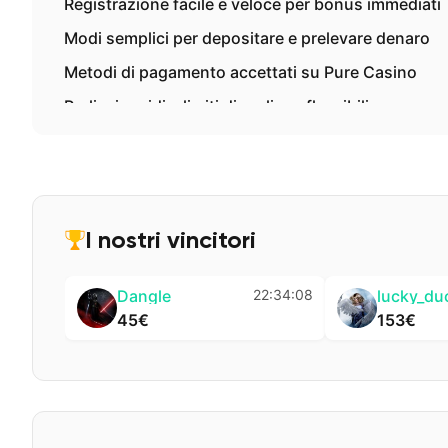
Registrazione facile e veloce per bonus immediati
Modi semplici per depositare e prelevare denaro
Metodi di pagamento accettati su Pure Casino
Prelievi rapidi e limiti di prelievo flessibili
Gioco mobile—ottieni bonus su qualsiasi disposit
Bonus senza deposito su Pure Casino
Faq
I nostri vincitori
Dangle
22:34:08
lucky_du
45€
153€