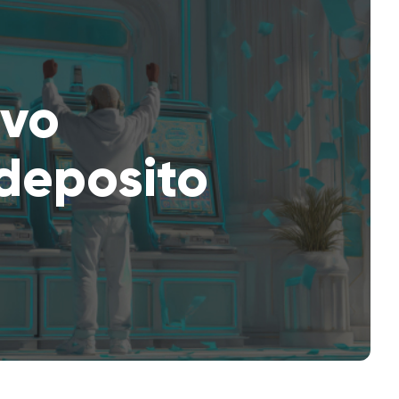
ivo
deposito