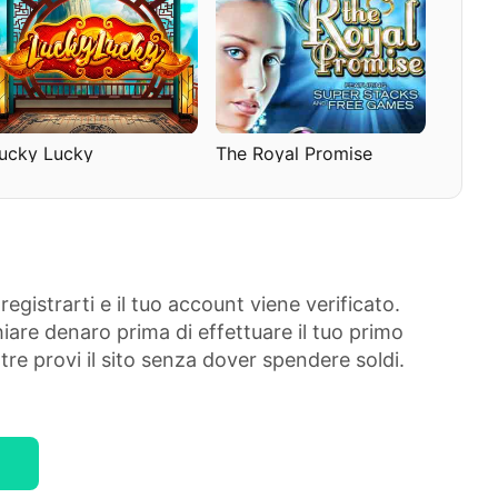
ucky Lucky
The Royal Promise
gistrarti e il tuo account viene verificato.
hiare denaro prima di effettuare il tuo primo
tre provi il sito senza dover spendere soldi.