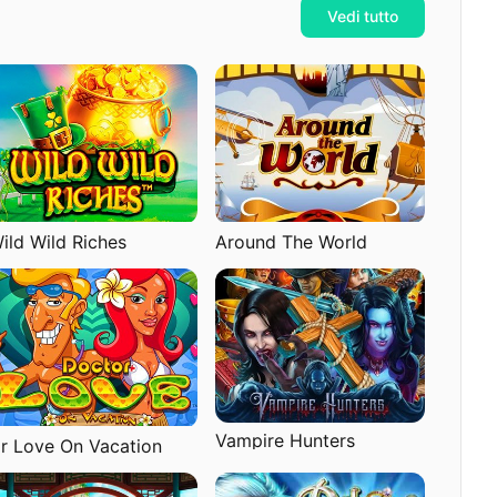
Vedi tutto
ild Wild Riches
Around The World
Vampire Hunters
r Love On Vacation