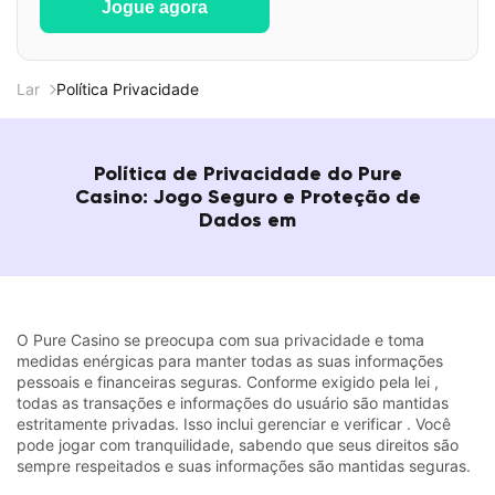
Jogue agora
Lar
Política Privacidade
Política de Privacidade do Pure
Casino: Jogo Seguro e Proteção de
Dados em
O Pure Casino se preocupa com sua privacidade e toma
medidas enérgicas para manter todas as suas informações
pessoais e financeiras seguras. Conforme exigido pela lei ,
todas as transações e informações do usuário são mantidas
estritamente privadas. Isso inclui gerenciar e verificar . Você
pode jogar com tranquilidade, sabendo que seus direitos são
sempre respeitados e suas informações são mantidas seguras.