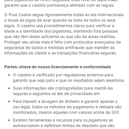
garante que o cassino permaneça alinhado com as regras.
O Pure Casino segue rigorosamente todas as leis internacionais
e locais de jogos de azar quando se trata de todos os seus
jogos. O cassino usa procedimentos claros para verificar a
idade e a identidade dos jogadores, mantendo fora pessoas
que não têm idade suficiente ou que são de áreas restritas.
Proteger seu ainda mais é feito com protocolos avançados de
segurança de dados e medidas antifraude que mantêm as
informações do cliente e as transações financeiras seguras.
Partes-chave do nosso licenciamento e conformidade
O cassino é verificado por reguladores externos para
garantir que seja justo e que os resultados sejam aleatórios
Suas informações são criptografadas para mantê-las
seguras e seguimos as leis de privacidade em
Para impedir a lavagem de dinheiro e garantir apenas o
uso legal, todos os métodos de pagamento e retirada são
monitorados, mesmo aqueles com valores acima de 500
Existem ferramentas e recursos para os jogadores se
autoexcluírem e definirem limites de depósito que são