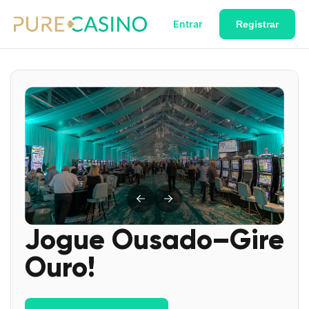
Entrar
Registrar
Jogue Ousado–Gire
Ouro!