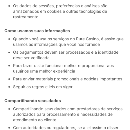
Os dados de sessões, preferências e análises são
armazenados em cookies e outras tecnologias de
rastreamento
Como usamos suas informações
Quando você usa os serviços do Pure Casino, é assim que
usamos as informações que você nos fornece
Os pagamentos devem ser processados e a identidade
deve ser verificada
Para fazer o site funcionar melhor e proporcionar aos
usuários uma melhor experiência
Para enviar materiais promocionais e notícias importantes
Seguir as regras e leis em vigor
Compartilhando seus dados
Compartilhando seus dados com prestadores de serviços
autorizados para processamento e necessidades de
atendimento ao cliente
Com autoridades ou reguladores, se a lei assim o disser