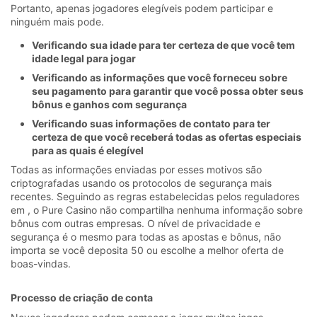
Portanto, apenas jogadores elegíveis podem participar e
ninguém mais pode.
Verificando sua idade para ter certeza de que você tem
idade legal para jogar
Verificando as informações que você forneceu sobre
seu pagamento para garantir que você possa obter seus
bônus e ganhos com segurança
Verificando suas informações de contato para ter
certeza de que você receberá todas as ofertas especiais
para as quais é elegível
Todas as informações enviadas por esses motivos são
criptografadas usando os protocolos de segurança mais
recentes. Seguindo as regras estabelecidas pelos reguladores
em , o Pure Casino não compartilha nenhuma informação sobre
bônus com outras empresas. O nível de privacidade e
segurança é o mesmo para todas as apostas e bônus, não
importa se você deposita 50 ou escolhe a melhor oferta de
boas-vindas.
Processo de criação de conta