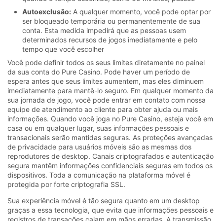
Autoexclusão:
A qualquer momento, você pode optar por
ser bloqueado temporária ou permanentemente de sua
conta. Esta medida impedirá que as pessoas usem
determinados recursos de jogos imediatamente e pelo
tempo que você escolher
Você pode definir todos os seus limites diretamente no painel
da sua conta do Pure Casino. Pode haver um período de
espera antes que seus limites aumentem, mas eles diminuem
imediatamente para mantê-lo seguro. Em qualquer momento da
sua jornada de jogo, você pode entrar em contato com nossa
equipe de atendimento ao cliente para obter ajuda ou mais
informações. Quando você joga no Pure Casino, esteja você em
casa ou em qualquer lugar, suas informações pessoais e
transacionais serão mantidas seguras. As proteções avançadas
de privacidade para usuários móveis são as mesmas dos
reprodutores de desktop. Canais criptografados e autenticação
segura mantêm informações confidenciais seguras em todos os
dispositivos. Toda a comunicação na plataforma móvel é
protegida por forte criptografia SSL.
Sua experiência móvel é tão segura quanto em um desktop
graças a essa tecnologia, que evita que informações pessoais e
registros de transações caiam em mãos erradas. A transmissão