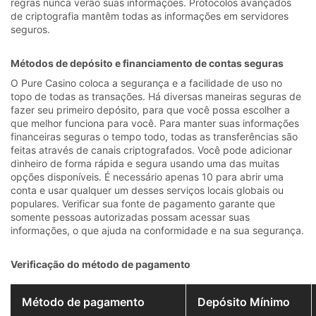
regras nunca verão suas informações. Protocolos avançados
de criptografia mantêm todas as informações em servidores
seguros.
Métodos de depósito e financiamento de contas seguras
O Pure Casino coloca a segurança e a facilidade de uso no
topo de todas as transações. Há diversas maneiras seguras de
fazer seu primeiro depósito, para que você possa escolher a
que melhor funciona para você. Para manter suas informações
financeiras seguras o tempo todo, todas as transferências são
feitas através de canais criptografados. Você pode adicionar
dinheiro de forma rápida e segura usando uma das muitas
opções disponíveis. É necessário apenas 10 para abrir uma
conta e usar qualquer um desses serviços locais globais ou
populares. Verificar sua fonte de pagamento garante que
somente pessoas autorizadas possam acessar suas
informações, o que ajuda na conformidade e na sua segurança.
Verificação do método de pagamento
Método de pagamento
Depósito Mínimo