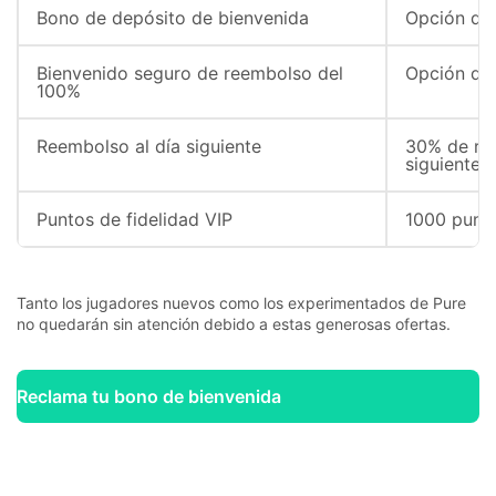
100%
Reembolso al día siguiente
30% de ree
siguiente
Puntos de fidelidad VIP
1000 punto
Tanto los jugadores nuevos como los experimentados de Pure
no quedarán sin atención debido a estas generosas ofertas.
Reclama tu bono de bienvenida
Juego móvil sin fronteras
en el casino en línea Pure