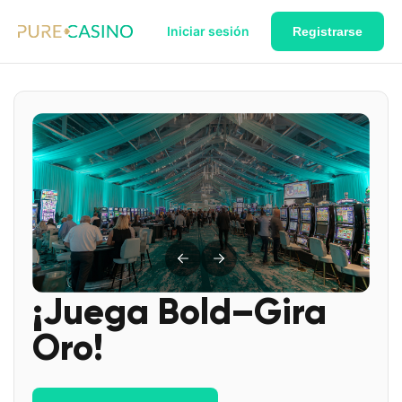
Iniciar sesión
Registrarse
¡Juega Bold–Gira
Oro!