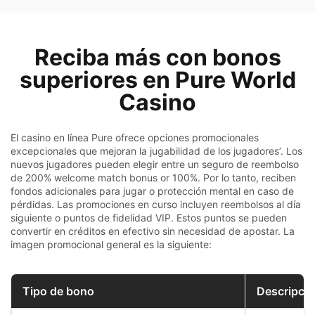
superiores en Pure World
Casino
El casino en línea Pure ofrece opciones promocionales
excepcionales que mejoran la jugabilidad de los jugadores’. Los
nuevos jugadores pueden elegir entre un seguro de reembolso
de 200% welcome match bonus or 100%. Por lo tanto, reciben
fondos adicionales para jugar o protección mental en caso de
pérdidas. Las promociones en curso incluyen reembolsos al día
siguiente o puntos de fidelidad VIP. Estos puntos se pueden
convertir en créditos en efectivo sin necesidad de apostar. La
imagen promocional general es la siguiente:
Tipo de bono
Descripci
Bono de depósito de bienvenida
Opción de
Bienvenido seguro de reembolso del
Opción de 