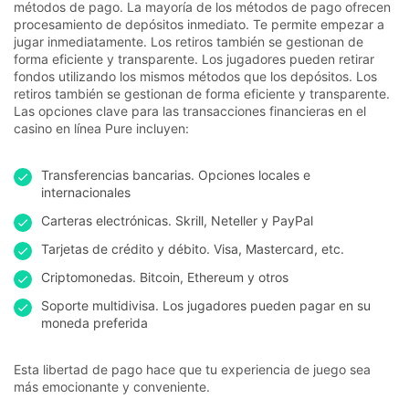
fondos utilizando los mismos métodos que los depósitos. Los
retiros también se gestionan de forma eficiente y transparente.
Las opciones clave para las transacciones financieras en el
casino en línea Pure incluyen:
Transferencias bancarias. Opciones locales e
internacionales
Carteras electrónicas. Skrill, Neteller y PayPal
Tarjetas de crédito y débito. Visa, Mastercard, etc.
Criptomonedas. Bitcoin, Ethereum y otros
Soporte multidivisa. Los jugadores pueden pagar en su
moneda preferida
Esta libertad de pago hace que tu experiencia de juego sea
más emocionante y conveniente.