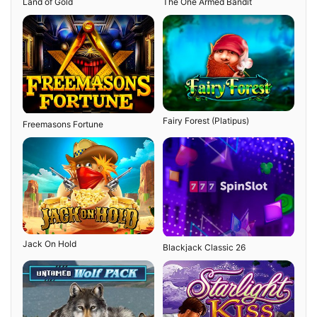
Land of Gold
The One Armed Bandit
Fairy Forest (Platipus)
Freemasons Fortune
Jack On Hold
Blackjack Classic 26