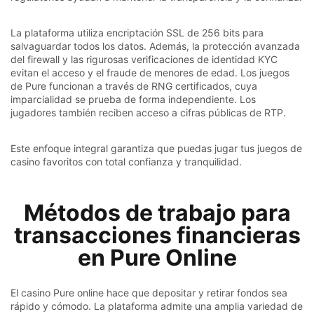
del firewall y las rigurosas verificaciones de identidad KYC
evitan el acceso y el fraude de menores de edad. Los juegos
de Pure funcionan a través de RNG certificados, cuya
imparcialidad se prueba de forma independiente. Los
jugadores también reciben acceso a cifras públicas de RTP.
Este enfoque integral garantiza que puedas jugar tus juegos de
casino favoritos con total confianza y tranquilidad.
Métodos de trabajo para
transacciones financieras
en Pure Online
El casino Pure online hace que depositar y retirar fondos sea
rápido y cómodo. La plataforma admite una amplia variedad de
métodos de pago. La mayoría de los métodos de pago ofrecen
procesamiento de depósitos inmediato. Te permite empezar a
jugar inmediatamente. Los retiros también se gestionan de
forma eficiente y transparente. Los jugadores pueden retirar