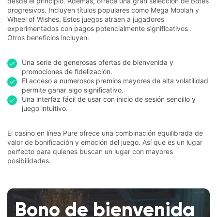
desde el principio. Además, ofrece una gran selección de botes
progresivos. Incluyen títulos populares como Mega Moolah y
Wheel of Wishes. Estos juegos atraen a jugadores
experimentados con pagos potencialmente significativos .
Otros beneficios incluyen:
Una serie de generosas ofertas de bienvenida y
promociones de fidelización.
El acceso a numerosos premios mayores de alta volatilidad
permite ganar algo significativo.
Una interfaz fácil de usar con inicio de sesión sencillo y
juego intuitivo.
El casino en línea Pure ofrece una combinación equilibrada de
valor de bonificación y emoción del juego. Así que es un lugar
perfecto para quienes buscan un lugar con mayores
posibilidades.
Bono de bienvenida