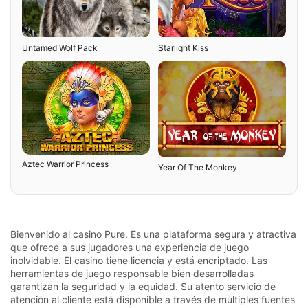
Untamed Wolf Pack
Starlight Kiss
Aztec Warrior Princess
Year Of The Monkey
Bienvenido al casino Pure. Es una plataforma segura y atractiva
que ofrece a sus jugadores una experiencia de juego
inolvidable. El casino tiene licencia y está encriptado. Las
herramientas de juego responsable bien desarrolladas
garantizan la seguridad y la equidad. Su atento servicio de
atención al cliente está disponible a través de múltiples fuentes