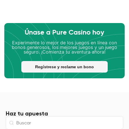
Únase a Pure Casino hoy
Experimente lo mejor de los juegos en línea con
bonos generosos, los mejores juegos y un juego
seguro. ¡Comienza tu aventura ahora!
Regístrese y reclame un bono
Haz tu apuesta
Todo