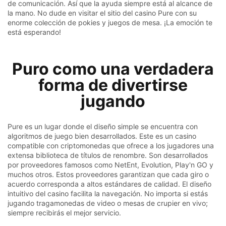
de comunicación. Así que la ayuda siempre está al alcance de
la mano. No dude en visitar el sitio del casino Pure con su
enorme colección de pokies y juegos de mesa. ¡La emoción te
está esperando!
Puro como una verdadera
forma de divertirse
jugando
Pure es un lugar donde el diseño simple se encuentra con
algoritmos de juego bien desarrollados. Este es un casino
compatible con criptomonedas que ofrece a los jugadores una
extensa biblioteca de títulos de renombre. Son desarrollados
por proveedores famosos como NetEnt, Evolution, Play'n GO y
muchos otros. Estos proveedores garantizan que cada giro o
acuerdo corresponda a altos estándares de calidad. El diseño
intuitivo del casino facilita la navegación. No importa si estás
jugando tragamonedas de video o mesas de crupier en vivo;
siempre recibirás el mejor servicio.