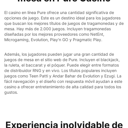
El casino en línea Pure ofrece una cantidad significativa de
opciones de juego. Este es un destino ideal para los jugadores
que buscan los mejores títulos de juegos de tragamonedas y de
mesa. Hay más de 2.000 juegos. Incluyen tragamonedas
diseñadas por los mejores proveedores como NetEnt,
Microgaming, Evolution, Play'n GO y Pragmatic Play.
Además, los jugadores pueden jugar una gran cantidad de
juegos de mesa en el sitio web de Pure. Incluyen el blackjack,
la ruleta, el baccarat y el póquer. Puede elegir entre formatos
de distribuidor RNG y en vivo. Los títulos populares incluyen
juegos como Teen Patti y Andar Bahar de Evolution y Ezugi. La
fácil navegación y el diseño con respuesta móvil ayudan a este
casino a ofrecer entretenimiento de alta calidad para todos los
gustos.
Experiencia inolvidable de