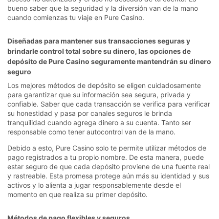
bueno saber que la seguridad y la diversión van de la mano
cuando comienzas tu viaje en Pure Casino.
Diseñadas para mantener sus transacciones seguras y
brindarle control total sobre su dinero, las opciones de
depósito de Pure Casino seguramente mantendrán su dinero
seguro
Los mejores métodos de depósito se eligen cuidadosamente
para garantizar que su información sea segura, privada y
confiable. Saber que cada transacción se verifica para verificar
su honestidad y pasa por canales seguros le brinda
tranquilidad cuando agrega dinero a su cuenta. Tanto ser
responsable como tener autocontrol van de la mano.
Debido a esto, Pure Casino solo te permite utilizar métodos de
pago registrados a tu propio nombre. De esta manera, puede
estar seguro de que cada depósito proviene de una fuente real
y rastreable. Esta promesa protege aún más su identidad y sus
activos y lo alienta a jugar responsablemente desde el
momento en que realiza su primer depósito.
Métodos de pago flexibles y seguros