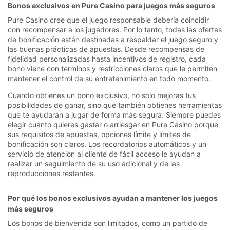
Bonos exclusivos en Pure Casino para juegos más seguros
Pure Casino cree que el juego responsable debería coincidir
con recompensar a los jugadores. Por lo tanto, todas las ofertas
de bonificación están destinadas a respaldar el juego seguro y
las buenas prácticas de apuestas. Desde recompensas de
fidelidad personalizadas hasta incentivos de registro, cada
bono viene con términos y restricciones claros que le permiten
mantener el control de su entretenimiento en todo momento.
Cuando obtienes un bono exclusivo, no solo mejoras tus
posibilidades de ganar, sino que también obtienes herramientas
que te ayudarán a jugar de forma más segura. Siempre puedes
elegir cuánto quieres gastar o arriesgar en Pure Casino porque
sus requisitos de apuestas, opciones límite y límites de
bonificación son claros. Los recordatorios automáticos y un
servicio de atención al cliente de fácil acceso le ayudan a
realizar un seguimiento de su uso adicional y de las
reproducciones restantes.
Por qué los bonos exclusivos ayudan a mantener los juegos
más seguros
Los bonos de bienvenida son limitados, como un partido de