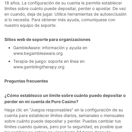
18 años. La configuración de su cuenta le permite establecer
límites sobre cuánto puede depositar, perder o apostar. De vez
en cuando, deja de jugar. Utilice herramientas de autoexclusión
si lo necesita. Para obtener más ayuda, comuníquese con
nuestro equipo de soporte.
Sitios web de soporte para organizaciones
GambleAware: información y ayuda en
www.begambleaware.org
Terapia de juego: soporte en línea en
www.gamblingtherapy.org
Preguntas frecuentes
¿Cómo establezco un límite sobre cuánto puedo depositar o
perder en mi cuenta de Pure Casino?
Haga clic en "Juegos responsables" en la configuración de su
cuenta para establecer límites diarios, semanales o mensuales
sobre cuánto puede depositar y perder. Puedes cambiar tus
límites cuando quieras, pero por tu seguridad, es posible que