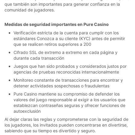
que también son importantes para generar confianza en la
comunidad de jugadores.
Medidas de seguridad importantes en Pure Casino
Verificación estricta de la cuenta para cumplir con los
estándares Conozca a su cliente (KYC) antes de permitir
que se realicen retiros superiores a 200
Cifrado SSL de extremo a extremo en cada página y
durante cada transacción
Juegos que han sido probados y considerados justos por
agencias de pruebas reconocidas internacionalmente
Monitoreo constante de transacciones para encontrar y
detener actividades sospechosas o fraudulentas
Pure Casino mantiene su compromiso de defender los
valores del juego responsable al exigir a los usuarios que
establezcan contraseñas seguras y ofrecer funciones de
autoexclusión
Al dejar claras las reglas y comprometerse con la seguridad de
los jugadores, los invitados pueden concentrarse en divertirse,
sabiendo que su tiempo es divertido y seguro.