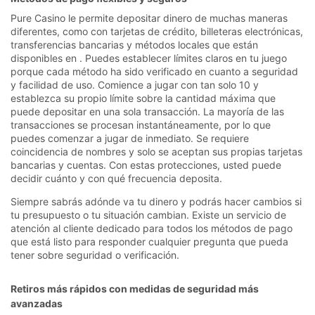
Pure Casino le permite depositar dinero de muchas maneras
diferentes, como con tarjetas de crédito, billeteras electrónicas,
transferencias bancarias y métodos locales que están
disponibles en . Puedes establecer límites claros en tu juego
porque cada método ha sido verificado en cuanto a seguridad
y facilidad de uso. Comience a jugar con tan solo 10 y
establezca su propio límite sobre la cantidad máxima que
puede depositar en una sola transacción. La mayoría de las
transacciones se procesan instantáneamente, por lo que
puedes comenzar a jugar de inmediato. Se requiere
coincidencia de nombres y solo se aceptan sus propias tarjetas
bancarias y cuentas. Con estas protecciones, usted puede
decidir cuánto y con qué frecuencia deposita.
Siempre sabrás adónde va tu dinero y podrás hacer cambios si
tu presupuesto o tu situación cambian. Existe un servicio de
atención al cliente dedicado para todos los métodos de pago
que está listo para responder cualquier pregunta que pueda
tener sobre seguridad o verificación.
Retiros más rápidos con medidas de seguridad más
avanzadas