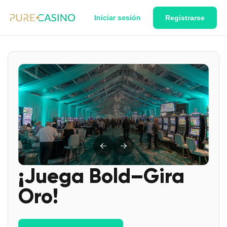
Iniciar sesión
Registrarse
¡Juega Bold–Gira
Oro!