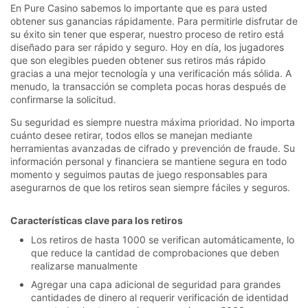
En Pure Casino sabemos lo importante que es para usted
obtener sus ganancias rápidamente. Para permitirle disfrutar de
su éxito sin tener que esperar, nuestro proceso de retiro está
diseñado para ser rápido y seguro. Hoy en día, los jugadores
que son elegibles pueden obtener sus retiros más rápido
gracias a una mejor tecnología y una verificación más sólida. A
menudo, la transacción se completa pocas horas después de
confirmarse la solicitud.
Su seguridad es siempre nuestra máxima prioridad. No importa
cuánto desee retirar, todos ellos se manejan mediante
herramientas avanzadas de cifrado y prevención de fraude. Su
información personal y financiera se mantiene segura en todo
momento y seguimos pautas de juego responsables para
asegurarnos de que los retiros sean siempre fáciles y seguros.
Características clave para los retiros
Los retiros de hasta 1000 se verifican automáticamente, lo
que reduce la cantidad de comprobaciones que deben
realizarse manualmente
Agregar una capa adicional de seguridad para grandes
cantidades de dinero al requerir verificación de identidad