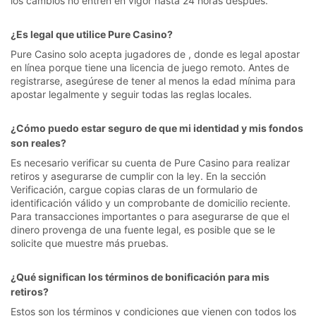
los cambios no entren en vigor hasta 24 horas después.
¿Es legal que utilice Pure Casino?
Pure Casino solo acepta jugadores de , donde es legal apostar
en línea porque tiene una licencia de juego remoto. Antes de
registrarse, asegúrese de tener al menos la edad mínima para
apostar legalmente y seguir todas las reglas locales.
¿Cómo puedo estar seguro de que mi identidad y mis fondos
son reales?
Es necesario verificar su cuenta de Pure Casino para realizar
retiros y asegurarse de cumplir con la ley. En la sección
Verificación, cargue copias claras de un formulario de
identificación válido y un comprobante de domicilio reciente.
Para transacciones importantes o para asegurarse de que el
dinero provenga de una fuente legal, es posible que se le
solicite que muestre más pruebas.
¿Qué significan los términos de bonificación para mis
retiros?
Estos son los términos y condiciones que vienen con todos los